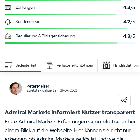
4.3
/5
Zahlungen
4.7
/5
Kundenservice
4.3
/5
Regulierung & Einlagensicherung
Bedienbarkeit
Verfügbare Kontotypen
Handelsplattfor
Eigenen Erfahrungsbericht schreiben
Peter Meiser
Zuletzt aktualisiert am 31/07/2026
0
NUTZER BEWERTUNG
/5
5 Sterne
0%
Admiral Markets informiert Nutzer transparent
4 Sterne
0%
Erste Admiral Markets Erfahrungen sammeln Trader bei
einem Blick auf die Webseite. Hier können sie nicht nur
3 Sterne
0%
erkennen, ob Admiral Markets seriös ist und wie die