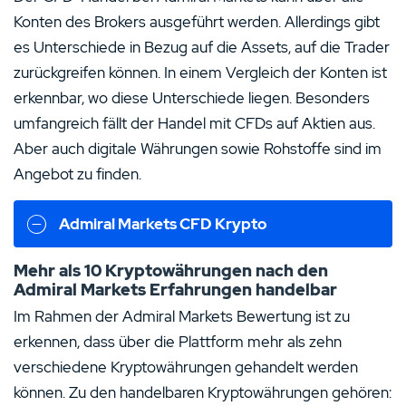
Konten des Brokers ausgeführt werden. Allerdings gibt
es Unterschiede in Bezug auf die Assets, auf die Trader
zurückgreifen können. In einem Vergleich der Konten ist
erkennbar, wo diese Unterschiede liegen. Besonders
umfangreich fällt der Handel mit CFDs auf Aktien aus.
Aber auch digitale Währungen sowie Rohstoffe sind im
Angebot zu finden.
Admiral Markets CFD Krypto
Mehr als 10 Kryptowährungen nach den
Admiral Markets Erfahrungen handelbar
Unsere Top Alternative zu Admiral Markets:
Im Rahmen der Admiral Markets Bewertung ist zu
erkennen, dass über die Plattform mehr als zehn
Pepperstone Erfahrungen
verschiedene Kryptowährungen gehandelt werden
75.2% der Kleinanlegerkonten verlieren
Geld beim CFD-Handel mit diesem
können. Zu den handelbaren Kryptowährungen gehören:
Anbieter.