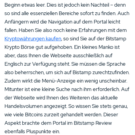
Vorteile im Detail
1 Stern
0%
Beginn etwas leer. Dies ist jedoch kein Nachteil – denn
hohe Liquidität
so sind alle essenziellen Bereiche sofort zu finden. Auch
intern regulierte Behörde
Anfängern wird die Navigation auf dem Portal leicht
zahlreiche Einzahlungsmöglichkeiten
fallen. Haben Sie also noch keine Erfahrungen mit dem
übersichtliche Gestaltung der Webseite
Kryptowährungen kaufen
, so sind Sie auf der Bitstamp
schnelle, einfache Registrierung
Krypto Börse gut aufgehoben. Ein kleines Manko ist
aber, dass Ihnen die Webseite ausschließlich auf
Mit diesen Nachteilen ist zu rechnen
Englisch zur Verfügung steht. Sie müssen die Sprache
Die negativen Aspekte halten sich bei jenem Anbieter
also beherrschen, um sich auf Bistamp zurechtzufinden.
in Grenzen. Gemäß den Bitstamp Erfahrungen ist es
Zudem wirkt die Menü-Anzeige ein wenig unscheinbar.
jedoch ein Nachteil, dass nur wenige Kryptowährungen
Mitunter ist eine kleine Suche nach ihm erforderlich. Auf
handelbar sind. Kunden, die sich aber auf die bekannten
der Webseite wird Ihnen des Weiteren das aktuelle
Vertreter wie Bitcoin und Ether beschränken, sind hier
Handelsvolumen angezeigt. So wissen Sie stets genau,
aber gut aufgehoben.
wie viele Bitcoins zurzeit gehandelt werden. Dieser
Nachteile im Detail:
Aspekt brachte dem Portal im Bitstamp Review
nur wenige Kryptowährungen handelbar
ebenfalls Pluspunkte ein.