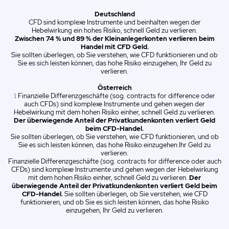
Deutschland
ES
Spanish (ES)
CFD sind komplexe Instrumente und beinhalten wegen der
Hebelwirkung ein hohes Risiko, schnell Geld zu verlieren.
IT
Italian (IT)
Zwischen 74 % und 89 % der Kleinanlegerkonten verlieren beim
Handel mit CFD Geld.
Sie sollten überlegen, ob Sie verstehen, wie CFD funktionieren und ob
Sie es sich leisten können, das hohe Risiko einzugehen, Ihr Geld zu
verlieren.
Österreich
❕ Finanzielle Differenzgeschäfte (sog. contracts for difference oder
auch CFDs) sind komplexe Instrumente und gehen wegen der
Hebelwirkung mit dem hohen Risiko einher, schnell Geld zu verlieren.
Der überwiegende Anteil der Privatkundenkonten verliert Geld
beim CFD-Handel.
Sie sollten überlegen, ob Sie verstehen, wie CFD funktionieren, und ob
Sie es sich leisten können, das hohe Risiko einzugehen Ihr Geld zu
verlieren.
Finanzielle Differenzgeschäfte (sog. contracts for difference oder auch
CFDs) sind komplexe Instrumente und gehen wegen der Hebelwirkung
mit dem hohen Risiko einher, schnell Geld zu verlieren.
Der
überwiegende Anteil der Privatkundenkonten verliert Geld beim
CFD-Handel.
Sie sollten überlegen, ob Sie verstehen, wie CFD
funktionieren, und ob Sie es sich leisten können, das hohe Risiko
einzugehen, Ihr Geld zu verlieren.