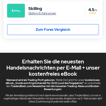
Skilling
4.5
/5
Skilling Erfahrungen
Zum Forex Vergleich
Erhalten Sie die neuesten
Handelsnachrichten per E-Mail + unser
kostenfreies eBook
Niemand wird als Trading Profi geboren.
Melde Dich jetzt für unser
kostenloses
eBook „Guide zum Kryptohandel für 2022 (und die Folgejahre)“
an und erhalte
den
TradersBest.com Newsletter mit die neuesten Trading-News und Broker-
Bewertungen!
.
Mit der Anmeldung erkläre ich mich damit einverstanden, dass TradersBest.com mir in
regelmäßigen Abständen Newsletter mit spannenden Angeboten via E-Mail senden darf.
Diese Zustimmung ist jederzeit widerrufbar.