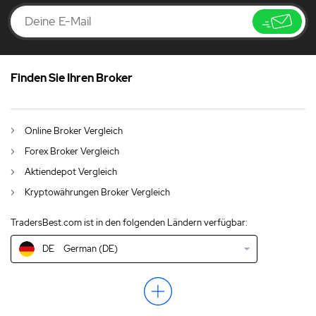
Finden Sie Ihren Broker
DE
Bitstamp Erfahrungen und Test 2026 ▷ Ausführlicher Testbericht
AU
English (AU)
Online Broker Vergleich
CA
English (CA)
Forex Broker Vergleich
GB
English (UK)
Aktiendepot Vergleich
Kryptowährungen Broker Vergleich
IN
English (IN)
TradersBest.com ist in den folgenden Ländern verfügbar:
NZ
English (NZ)
DE
German (DE)
US
English (US)
EN
English (World)
ZA
English (ZA)