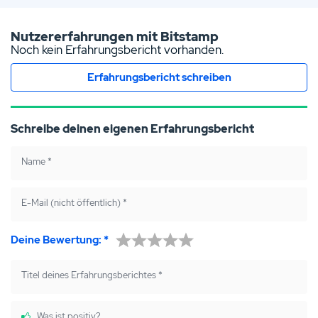
tsap
boo
ter
p
k
teile
Nutzererfahrungen mit Bitstamp
teile
teile
n
Noch kein Erfahrungsbericht vorhanden.
n
n
Erfahrungsbericht schreiben
Schreibe deinen eigenen Erfahrungsbericht
Name
*
E-Mail (nicht öffentlich)
*
Deine Bewertung:
*
Titel deines Erfahrungsberichtes
*
Was ist positiv?