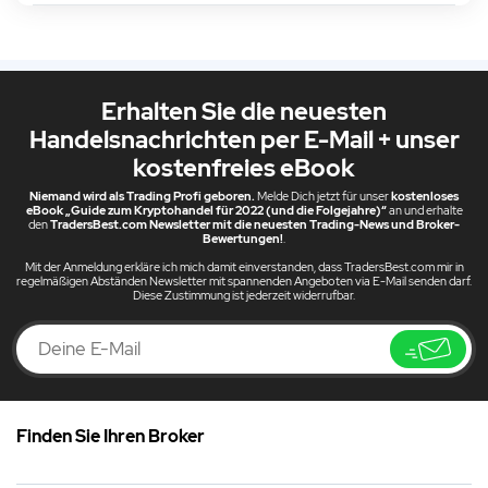
Erhalten Sie die neuesten
Handelsnachrichten per E-Mail + unser
kostenfreies eBook
Niemand wird als Trading Profi geboren.
Melde Dich jetzt für unser
kostenloses
eBook „Guide zum Kryptohandel für 2022 (und die Folgejahre)“
an und erhalte
den
TradersBest.com Newsletter mit die neuesten Trading-News und Broker-
Bewertungen!
.
Mit der Anmeldung erkläre ich mich damit einverstanden, dass TradersBest.com mir in
regelmäßigen Abständen Newsletter mit spannenden Angeboten via E-Mail senden darf.
Diese Zustimmung ist jederzeit widerrufbar.
Finden Sie Ihren Broker
DE
JFD Bank Erfahrungen & Test 2026