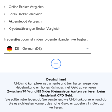
AU
English (AU)
Online Broker Vergleich
CA
English (CA)
Forex Broker Vergleich
GB
English (UK)
Aktiendepot Vergleich
Kryptowährungen Broker Vergleich
IN
English (IN)
TradersBest.com ist in den folgenden Ländern verfügbar:
NZ
English (NZ)
DE
German (DE)
US
English (US)
EN
English (World)
ZA
English (ZA)
Deutschland
ES
Spanish (ES)
CFD sind komplexe Instrumente und beinhalten wegen der
Unsere Top Alternative zu JFD Brokers:
Hebelwirkung ein hohes Risiko, schnell Geld zu verlieren.
IT
Italian (IT)
Zwischen 74 % und 89 % der Kleinanlegerkonten verlieren beim
Pepperstone Erfahrungen
Handel mit CFD Geld.
Sie sollten überlegen, ob Sie verstehen, wie CFD funktionieren und ob
75.2% der Kleinanlegerkonten verlieren
Sie es sich leisten können, das hohe Risiko einzugehen, Ihr Geld zu
Geld beim CFD-Handel mit diesem
verlieren.
Anbieter.