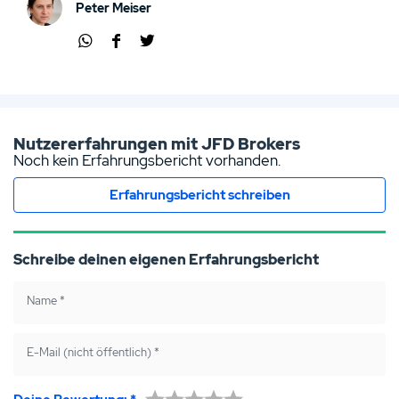
Peter Meiser
Übe
Übe
Übe
r
r
r
Wha
Face
Twit
tsap
boo
ter
p
k
teile
Nutzererfahrungen mit JFD Brokers
teile
teile
n
Noch kein Erfahrungsbericht vorhanden.
n
n
Erfahrungsbericht schreiben
Schreibe deinen eigenen Erfahrungsbericht
Name
*
E-Mail (nicht öffentlich)
*