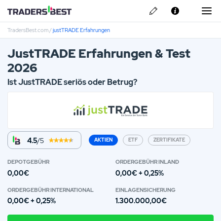
TradersBest.com
/
justTRADE Erfahrungen
Über Uns
JustTRADE Erfahrungen & Test
Privacy & Cookie Policy
2026
Kontakt
Ist JustTRADE seriös oder Betrug?
Pepperstone Erfahrungen
ARMO Broker Erfahrungen
Libertex Erfahrungen
4.5
/5
AKTIEN
ETF
ZERTIFIKATE
ActivTrades Erfahrungen
DEPOTGEBÜHR
ORDER­GEBÜHR INLAND
0,00€
0,00€ + 0,25%
Skilling Erfahrungen
ORDER­GEBÜHR INTER­NATIONAL
EINLAGEN­SICHERUNG
0,00€ + 0,25%
1.300.000,00€