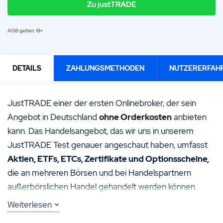
Zu justTRADE
AGB gelten, 18+
DETAILS
ZAHLUNGSMETHODEN
NUTZERERFAH
4.4
4.5
/5
/5
JustTRADE einer der ersten Onlinebroker, der sein
Angebot in Deutschland
ohne Orderkosten
anbieten
MIN. EINZAHLUNG
Kostenlosten Handel
ORDER­GEBÜHR INLAND
1,00€
0,25%
Depot nutzbar
kann. Das Handelsangebot, das wir uns in unserem
Kompetente Beratung
JustTRADE Test genauer angeschaut haben, umfasst
LIZENZ
BIETET SPARPLÄNE
Ja
Aktien, ETFs, ETCs, Zertifikate und Optionsscheine,
Zu justTRADE
die an mehreren Börsen und bei Handelspartnern
Zu justTRADE
außerbörslichen Handel gehandelt werden können.
Weiterlesen
Das Angebot richtet sich insbesondere an Daytrader.
Allerdings ist JustTRADE nach unseren JustTRADE