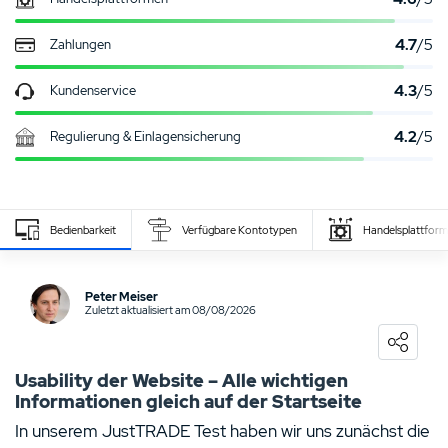
4.7
/5
Zahlungen
4.3
/5
Kundenservice
4.2
/5
Regulierung & Einlagensicherung
Zahlungsanbieter
Sicherheit
Bedienbarkeit
Verfügbare Kontotypen
Handelsplattfor
sehr hoch
Eigenen Erfahrungsbericht schreiben
hoch
Peter Meiser
hoch
Zuletzt aktualisiert am 08/08/2026
0
NUTZER BEWERTUNG
/5
hoch
5 Sterne
0%
Usability der Website – Alle wichtigen
hoch
Informationen gleich auf der Startseite
4 Sterne
0%
hoch
In unserem JustTRADE Test haben wir uns zunächst die
3 Sterne
0%