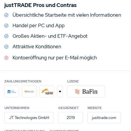
justTRADE Pros und Contras
Erfahrungen ein noch junger Broker, bei dem an der
Übersichtliche Startseite mit vielen Informationen
einen oder anderen Stelle noch Verbesserungsbedarf,
beispielsweise bei den Möglichkeiten zur
Handel per PC und App
Kontoeröffnung, besteht.
Großes Aktien- und ETF-Angebot
In unserem JustTRADE Test wollen wir unseren Lesern
Attraktive Konditionen
Vor- und Nachteile des Brokers aufzeigen und auf
Kontoeröffnung nur per E-Mail möglich
dessen Konditionen eingehen, woraus wir erschließen,
ob es sich um einen Betrug handelt oder JustTRADE
seriös ist.
ZAHLUNGSMETHODEN
LIZENZ
+
UNTERNEHMEN
GEGRÜNDET
WEBSITE
JT Technologies GmbH
2019
justtrade.com