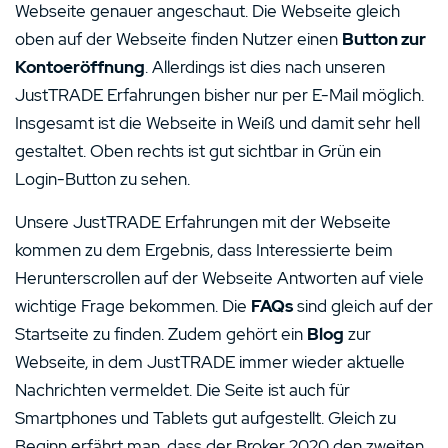
hoch
Webseite genauer angeschaut. Die Webseite gleich
2 Sterne
0%
oben auf der Webseite finden Nutzer einen
Button zur
hoch
Kontoeröffnung
. Allerdings ist dies nach unseren
1 Stern
0%
hoch
JustTRADE Erfahrungen bisher nur per E-Mail möglich.
hoch
Insgesamt ist die Webseite in Weiß und damit sehr hell
gestaltet. Oben rechts ist gut sichtbar in Grün ein
Show more entries
Login-Button zu sehen.
Unsere JustTRADE Erfahrungen mit der Webseite
kommen zu dem Ergebnis, dass Interessierte beim
Herunterscrollen auf der Webseite Antworten auf viele
wichtige Frage bekommen. Die
FAQs
sind gleich auf der
Startseite zu finden. Zudem gehört ein
Blog
zur
Webseite, in dem JustTRADE immer wieder aktuelle
Nachrichten vermeldet. Die Seite ist auch für
Smartphones und Tablets gut aufgestellt. Gleich zu
Beginn erfährt man, dass der Broker 2020 den zweiten