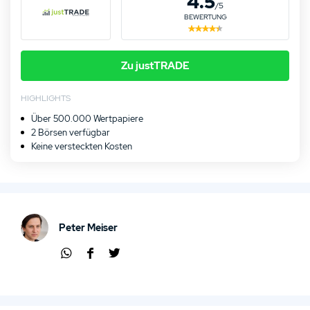
4.5
/5
BEWERTUNG
Zu justTRADE
HIGHLIGHTS
Über 500.000 Wertpapiere
2 Börsen verfügbar
Keine versteckten Kosten
Peter Meiser
Übe
Übe
Übe
r
r
r
Zu justTRADE
Wha
Face
Twit
tsap
boo
ter