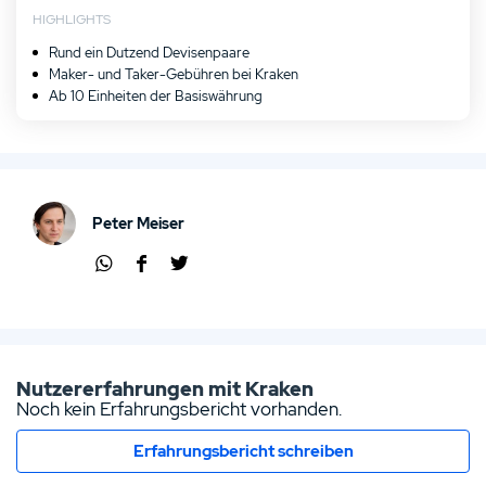
HIGHLIGHTS
Rund ein Dutzend Devisenpaare
Maker- und Taker-Gebühren bei Kraken
Ab 10 Einheiten der Basiswährung
Peter Meiser
Übe
Übe
Übe
r
r
r
Wha
Face
Twit
tsap
boo
ter
p
k
teile
Nutzererfahrungen mit Kraken
teile
teile
n
Noch kein Erfahrungsbericht vorhanden.
n
n
Erfahrungsbericht schreiben