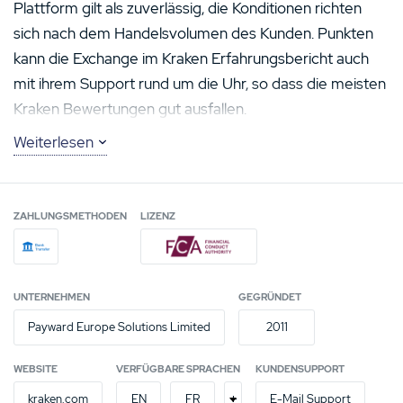
Plattform gilt als zuverlässig, die Konditionen richten
sich nach dem Handelsvolumen des Kunden. Punkten
kann die Exchange im Kraken Erfahrungsbericht auch
mit ihrem Support rund um die Uhr, so dass die meisten
Kraken Bewertungen gut ausfallen.
Vor- und Nachteile aus unserem Kraken Test
Weiterlesen
Vorteile
Lizenzierte Kryptobörse mit hohem
ZAHLUNGSMETHODEN
LIZENZ
Sicherheitsstandard
Umfangreiches Portfolio mit über 90 Coins und
Tokens
Transparente Handelskonditionen
UNTERNEHMEN
GEGRÜNDET
Forex-Paare, Marginhandel und Krypto-Futures
Payward Europe Solutions Limited
2011
Nachteile
WEBSITE
VERFÜGBARE SPRACHEN
KUNDENSUPPORT
Support und Webseite auf Englisch
+
kraken.com
EN
FR
E-Mail Support