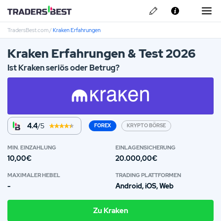
TradersBest.com
/
Kraken Erfahrungen
Über Uns
Kraken Erfahrungen & Test 2026
Privacy & Cookie Policy
Ist Kraken seriös oder Betrug?
Kontakt
Pepperstone Erfahrungen
ARMO Broker Erfahrungen
4.4
/5
FOREX
KRYPTO BÖRSE
Libertex Erfahrungen
MIN. EINZAHLUNG
EINLAGEN­SICHERUNG
10,00€
20.000,00€
ActivTrades Erfahrungen
MAXIMALER HEBEL
TRADING PLATTFORMEN
Skilling Erfahrungen
-
Android, iOS, Web
Zu Kraken