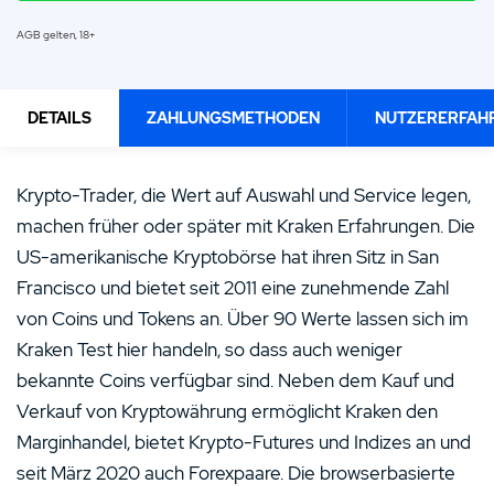
AGB gelten, 18+
DETAILS
ZAHLUNGSMETHODEN
NUTZERERFAH
4.5
/5
Krypto-Trader, die Wert auf Auswahl und Service legen,
machen früher oder später mit Kraken Erfahrungen. Die
Mehr als 90 Coins
Kryptowährung mit Margin handeln
US-amerikanische Kryptobörse hat ihren Sitz in San
Hebeln von bis zu 1:5
Francisco und bietet seit 2011 eine zunehmende Zahl
von Coins und Tokens an. Über 90 Werte lassen sich im
Zu Kraken
Kraken Test hier handeln, so dass auch weniger
bekannte Coins verfügbar sind. Neben dem Kauf und
Verkauf von Kryptowährung ermöglicht Kraken den
Marginhandel, bietet Krypto-Futures und Indizes an und
seit März 2020 auch Forexpaare. Die browserbasierte