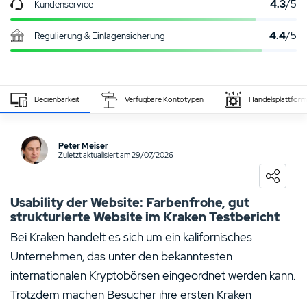
4.3
/5
Kundenservice
4.4
/5
Regulierung & Einlagensicherung
Zahlungsanbieter
Sicherheit
Bedienbarkeit
Verfügbare Kontotypen
Handelsplattfor
sehr hoch
Eigenen Erfahrungsbericht schreiben
Peter Meiser
Zuletzt aktualisiert am 29/07/2026
0
NUTZER BEWERTUNG
/5
5 Sterne
0%
Usability der Website: Farbenfrohe, gut
strukturierte Website im Kraken Testbericht
4 Sterne
0%
Bei Kraken handelt es sich um ein kalifornisches
3 Sterne
0%
Unternehmen, das unter den bekanntesten
2 Sterne
0%
internationalen Kryptobörsen eingeordnet werden kann.
Trotzdem machen Besucher ihre ersten Kraken
1 Stern
0%