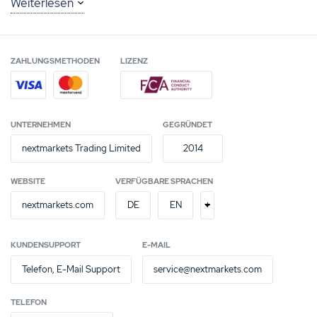
Weiterlesen
deutsches FinTech mit maltesischer Regulierung
+ Über 1.000 Basiswerte nach Strategien des Curated
ZAHLUNGSMETHODEN
LIZENZ
Investing handeln
+ Wettbewerbsfähige Spreads
+ Demokonto und Trading Akademie
UNTERNEHMEN
GEGRÜNDET
nextmarkets Trading Limited
2014
– Mindesteinlage von 500 Euro
WEBSITE
VERFÜGBARE SPRACHEN
+
nextmarkets.com
DE
EN
KUNDENSUPPORT
E-MAIL
Telefon, E-Mail Support
service@nextmarkets.com
TELEFON