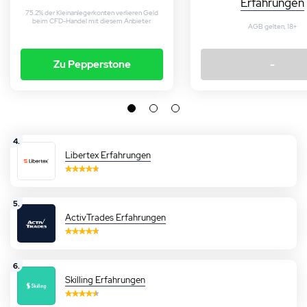
Erfahrungen
75.2% der Kleinanlegerkonten verlieren Geld
beim CFD-Handel mit diesem Anbieter.
AGB gelten, 18+
Zu Pepperstone
-
4.
Libertex Erfahrungen
5.
ActivTrades Erfahrungen
6.
Skilling Erfahrungen