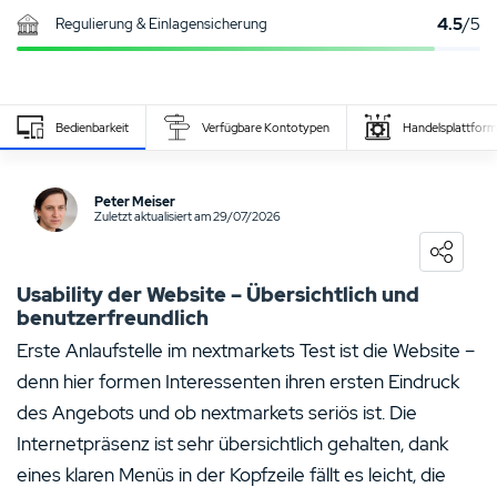
4.5
/5
Regulierung & Einlagensicherung
Bedienbarkeit
Verfügbare Kontotypen
Handelsplattfor
Eigenen Erfahrungsbericht schreiben
Peter Meiser
Zuletzt aktualisiert am 29/07/2026
0
NUTZER BEWERTUNG
/5
5 Sterne
0%
Usability der Website – Übersichtlich und
benutzerfreundlich
4 Sterne
0%
Erste Anlaufstelle im nextmarkets Test ist die Website –
3 Sterne
0%
denn hier formen Interessenten ihren ersten Eindruck
2 Sterne
0%
des Angebots und ob nextmarkets seriös ist. Die
Internetpräsenz ist sehr übersichtlich gehalten, dank
1 Stern
0%
eines klaren Menüs in der Kopfzeile fällt es leicht, die