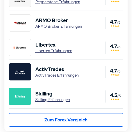
Pepperstone Erfahrungen
ARMO Broker
4.7
/5
ARMO Broker Erfahrungen
Libertex
4.7
/5
Libertex Erfahrungen
ActivTrades
4.7
/5
ActivTrades Erfahrungen
Skilling
4.5
/5
Skilling Erfahrungen
Unsere Top Alternative zu nextmarkets:
Capital.com Erfahrungen
Zum Forex Vergleich
74–89% der CFD-Konten von Privatkunden
verlieren Geld.