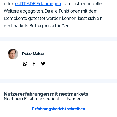
oder
justTRADE Erfahrungen
, damit ist jedoch alles
Weitere abgegolten. Da alle Funktionen mit dem
Demokonto getestet werden können, lässt sich ein
nextmarkets Betrug ausschließen.
Peter Meiser
Übe
Übe
Übe
r
r
r
Wha
Face
Twit
tsap
boo
ter
p
k
teile
Nutzererfahrungen mit nextmarkets
teile
teile
n
Noch kein Erfahrungsbericht vorhanden.
n
n
Erfahrungsbericht schreiben