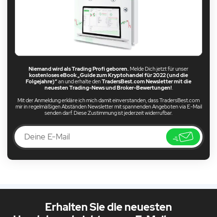
Niemand wird als Trading Profi geboren.
Melde Dich jetzt für unser
kostenloses eBook „Guide zum Kryptohandel für 2022 (und die
Folgejahre)“
an und erhalte den
TradersBest.com Newsletter mit die
neuesten Trading-News und Broker-Bewertungen!
.
Mit der Anmeldung erkläre ich mich damit einverstanden, dass TradersBest.com
mir in regelmäßigen Abständen Newsletter mit spannenden Angeboten via E-Mail
senden darf. Diese Zustimmung ist jederzeit widerrufbar.
Erhalten Sie die neuesten