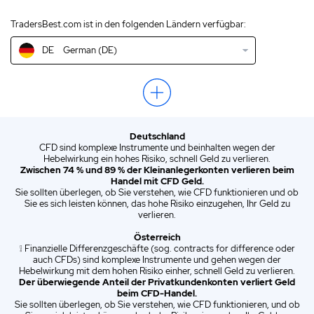
TradersBest.com ist in den folgenden Ländern verfügbar:
NZ
English (NZ)
DE
German (DE)
US
English (US)
EN
English (World)
ZA
English (ZA)
Deutschland
ES
Spanish (ES)
CFD sind komplexe Instrumente und beinhalten wegen der
Hebelwirkung ein hohes Risiko, schnell Geld zu verlieren.
IT
Italian (IT)
Zwischen 74 % und 89 % der Kleinanlegerkonten verlieren beim
Handel mit CFD Geld.
Sie sollten überlegen, ob Sie verstehen, wie CFD funktionieren und ob
Sie es sich leisten können, das hohe Risiko einzugehen, Ihr Geld zu
verlieren.
Österreich
❕ Finanzielle Differenzgeschäfte (sog. contracts for difference oder
auch CFDs) sind komplexe Instrumente und gehen wegen der
Hebelwirkung mit dem hohen Risiko einher, schnell Geld zu verlieren.
Der überwiegende Anteil der Privatkundenkonten verliert Geld
beim CFD-Handel.
Sie sollten überlegen, ob Sie verstehen, wie CFD funktionieren, und ob