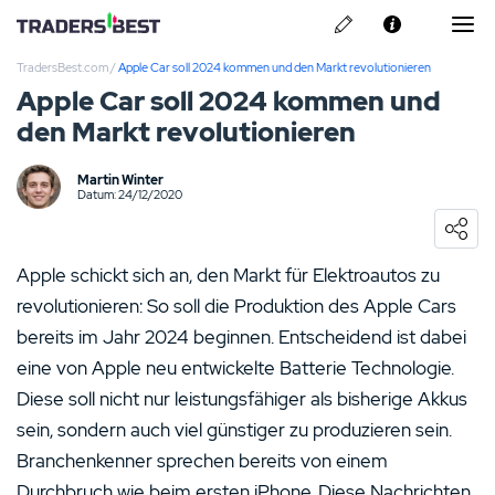
TradersBest.com
/
Apple Car soll 2024 kommen und den Markt revolutionieren
Über Uns
Apple Car soll 2024 kommen und
den Markt revolutionieren
Privacy & Cookie Policy
Kontakt
Martin Winter
Pepperstone Erfahrungen
Datum: 24/12/2020
ARMO Broker Erfahrungen
Apple schickt sich an, den Markt für Elektroautos zu
Libertex Erfahrungen
revolutionieren: So soll die Produktion des Apple Cars
bereits im Jahr 2024 beginnen. Entscheidend ist dabei
ActivTrades Erfahrungen
eine von Apple neu entwickelte Batterie Technologie.
Diese soll nicht nur leistungsfähiger als bisherige Akkus
Skilling Erfahrungen
sein, sondern auch viel günstiger zu produzieren sein.
Branchenkenner sprechen bereits von einem
Durchbruch wie beim ersten iPhone. Diese Nachrichten