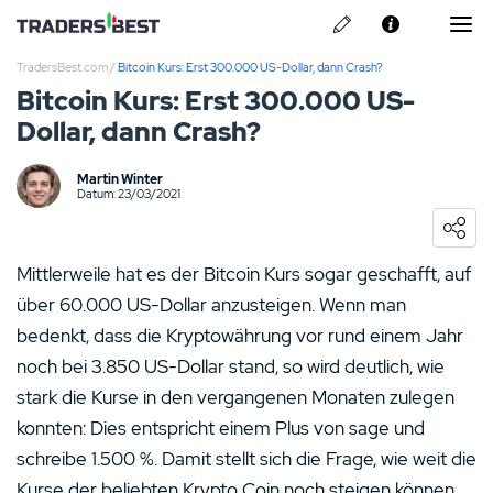
TradersBest.com
/
Bitcoin Kurs: Erst 300.000 US-Dollar, dann Crash?
Über Uns
Bitcoin Kurs: Erst 300.000 US-
Dollar, dann Crash?
Privacy & Cookie Policy
Kontakt
Martin Winter
Pepperstone Erfahrungen
Datum: 23/03/2021
ARMO Broker Erfahrungen
Mittlerweile hat es der Bitcoin Kurs sogar geschafft, auf
Libertex Erfahrungen
über 60.000 US-Dollar anzusteigen. Wenn man
bedenkt, dass die Kryptowährung vor rund einem Jahr
ActivTrades Erfahrungen
noch bei 3.850 US-Dollar stand, so wird deutlich, wie
stark die Kurse in den vergangenen Monaten zulegen
Skilling Erfahrungen
konnten: Dies entspricht einem Plus von sage und
schreibe 1.500 %. Damit stellt sich die Frage, wie weit die
Kurse der beliebten Krypto Coin noch steigen können.