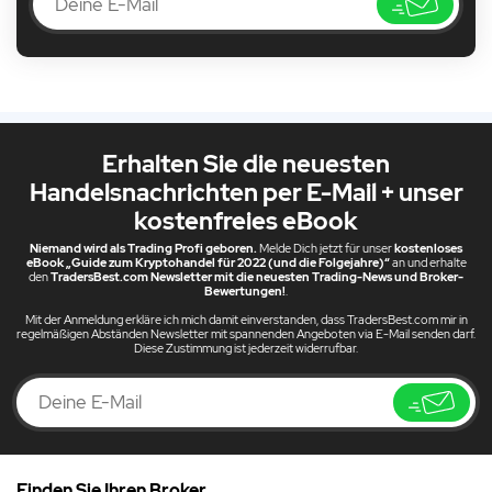
Erhalten Sie die neuesten
Handelsnachrichten per E-Mail + unser
kostenfreies eBook
Niemand wird als Trading Profi geboren.
Melde Dich jetzt für unser
kostenloses
eBook „Guide zum Kryptohandel für 2022 (und die Folgejahre)“
an und erhalte
den
TradersBest.com Newsletter mit die neuesten Trading-News und Broker-
Bewertungen!
.
Mit der Anmeldung erkläre ich mich damit einverstanden, dass TradersBest.com mir in
regelmäßigen Abständen Newsletter mit spannenden Angeboten via E-Mail senden darf.
Diese Zustimmung ist jederzeit widerrufbar.
Finden Sie Ihren Broker