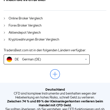
DE
Bitcoin Kurs: Erst 300.000 US-Dollar, dann Crash?
AU
English (AU)
Online Broker Vergleich
CA
English (CA)
Forex Broker Vergleich
GB
English (UK)
Aktiendepot Vergleich
Kryptowährungen Broker Vergleich
IN
English (IN)
TradersBest.com ist in den folgenden Ländern verfügbar:
NZ
English (NZ)
DE
German (DE)
US
English (US)
EN
English (World)
ZA
English (ZA)
Deutschland
ES
Spanish (ES)
CFD sind komplexe Instrumente und beinhalten wegen der
Hebelwirkung ein hohes Risiko, schnell Geld zu verlieren.
IT
Italian (IT)
Zwischen 74 % und 89 % der Kleinanlegerkonten verlieren beim
Handel mit CFD Geld.
Sie sollten überlegen, ob Sie verstehen, wie CFD funktionieren und ob