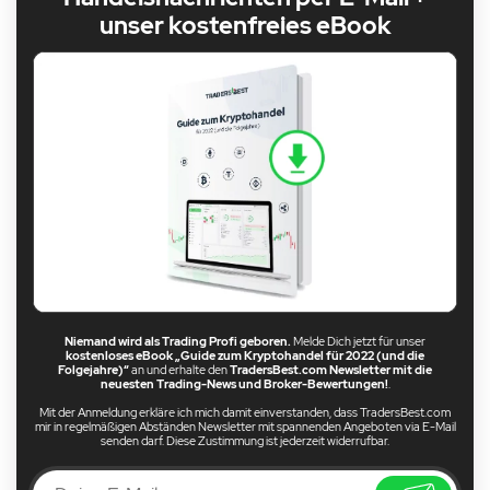
unser kostenfreies eBook
Niemand wird als Trading Profi geboren.
Melde Dich jetzt für unser
kostenloses eBook „Guide zum Kryptohandel für 2022 (und die
Folgejahre)“
an und erhalte den
TradersBest.com Newsletter mit die
neuesten Trading-News und Broker-Bewertungen!
.
Mit der Anmeldung erkläre ich mich damit einverstanden, dass TradersBest.com
mir in regelmäßigen Abständen Newsletter mit spannenden Angeboten via E-Mail
senden darf. Diese Zustimmung ist jederzeit widerrufbar.