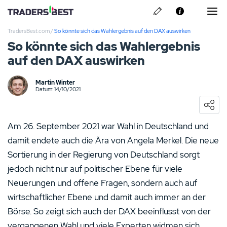
TradersBest.com
/
So könnte sich das Wahlergebnis auf den DAX auswirken
Über Uns
So könnte sich das Wahlergebnis
auf den DAX auswirken
Privacy & Cookie Policy
Kontakt
Martin Winter
Pepperstone Erfahrungen
Datum: 14/10/2021
ARMO Broker Erfahrungen
Am 26. September 2021 war Wahl in Deutschland und
Libertex Erfahrungen
damit endete auch die Ära von Angela Merkel. Die neue
Sortierung in der Regierung von Deutschland sorgt
ActivTrades Erfahrungen
jedoch nicht nur auf politischer Ebene für viele
Neuerungen und offene Fragen, sondern auch auf
Skilling Erfahrungen
wirtschaftlicher Ebene und damit auch immer an der
Börse. So zeigt sich auch der DAX beeinflusst von der
vergangenen Wahl und viele Experten widmen sich