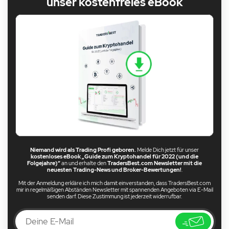
unser kostenfreies eBook
Niemand wird als Trading Profi geboren.
Melde Dich jetzt für unser
kostenloses eBook „Guide zum Kryptohandel für 2022 (und die
Folgejahre)“
an und erhalte den
TradersBest.com Newsletter mit die
neuesten Trading-News und Broker-Bewertungen!
.
Mit der Anmeldung erkläre ich mich damit einverstanden, dass TradersBest.com
mir in regelmäßigen Abständen Newsletter mit spannenden Angeboten via E-Mail
senden darf. Diese Zustimmung ist jederzeit widerrufbar.