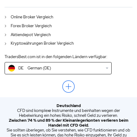
AU
English (AU)
Online Broker Vergleich
CA
English (CA)
Forex Broker Vergleich
GB
English (UK)
Aktiendepot Vergleich
Kryptowährungen Broker Vergleich
IN
English (IN)
TradersBest.com ist in den folgenden Ländern verfügbar:
NZ
English (NZ)
DE
German (DE)
US
English (US)
EN
English (World)
ZA
English (ZA)
Deutschland
ES
Spanish (ES)
CFD sind komplexe Instrumente und beinhalten wegen der
Hebelwirkung ein hohes Risiko, schnell Geld zu verlieren.
IT
Italian (IT)
Zwischen 74 % und 89 % der Kleinanlegerkonten verlieren beim
Handel mit CFD Geld.
Sie sollten überlegen, ob Sie verstehen, wie CFD funktionieren und ob
Sie es sich leisten können, das hohe Risiko einzugehen, Ihr Geld zu