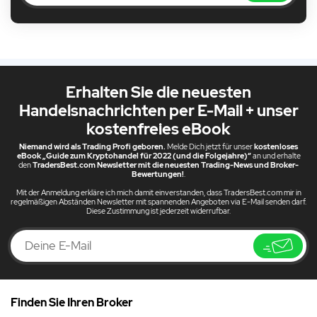
Erhalten Sie die neuesten
Handelsnachrichten per E-Mail + unser
kostenfreies eBook
Niemand wird als Trading Profi geboren.
Melde Dich jetzt für unser
kostenloses
eBook „Guide zum Kryptohandel für 2022 (und die Folgejahre)“
an und erhalte
den
TradersBest.com Newsletter mit die neuesten Trading-News und Broker-
Bewertungen!
.
Mit der Anmeldung erkläre ich mich damit einverstanden, dass TradersBest.com mir in
regelmäßigen Abständen Newsletter mit spannenden Angeboten via E-Mail senden darf.
Diese Zustimmung ist jederzeit widerrufbar.
Finden Sie Ihren Broker
DE
So könnte sich das Wahlergebnis auf den DAX auswirken