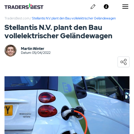
TradersBest.com
/
Stellantis N.V. plant den Bau vollelektrischer Geländewagen
Über Uns
Stellantis N.V. plant den Bau
vollelektrischer Geländewagen
Privacy & Cookie Policy
Kontakt
Martin Winter
Pepperstone Erfahrungen
Datum: 05/04/2022
ARMO Broker Erfahrungen
Libertex Erfahrungen
ActivTrades Erfahrungen
Skilling Erfahrungen