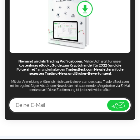
Niemand wird als Trading Profi geboren.
Melde Dich jetzt für unser
kostenloses eBook „Guide zum Kryptohandel für 2022 (und die
Folgejahre)“
an und erhalte den
TradersBest.com Newsletter mit die
neuesten Trading-News und Broker-Bewertungen!
.
Mit der Anmeldung erkläre ich mich damit einverstanden, dass TradersBest.com
mir in regelmäßigen Abständen Newsletter mit spannenden Angeboten via E-Mail
senden darf. Diese Zustimmung ist jederzeit widerrufbar.