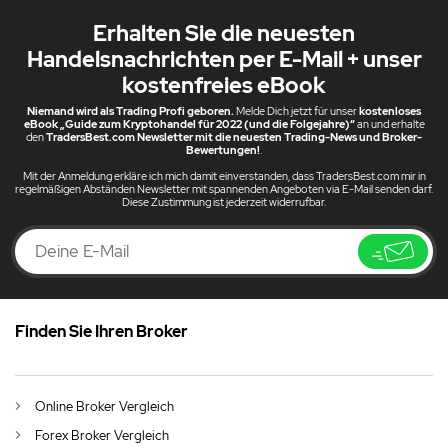
Erhalten Sie die neuesten
Handelsnachrichten per E-Mail + unser
kostenfreies eBook
Niemand wird als Trading Profi geboren.
Melde Dich jetzt für unser
kostenloses
eBook „Guide zum Kryptohandel für 2022 (und die Folgejahre)“
an und erhalte
den
TradersBest.com Newsletter mit die neuesten Trading-News und Broker-
Bewertungen!
.
Mit der Anmeldung erkläre ich mich damit einverstanden, dass TradersBest.com mir in
regelmäßigen Abständen Newsletter mit spannenden Angeboten via E-Mail senden darf.
Diese Zustimmung ist jederzeit widerrufbar.
Finden Sie Ihren Broker
DE
Stellantis N.V. plant den Bau vollelektrischer Geländewagen
AU
English (AU)
Online Broker Vergleich
CA
English (CA)
Forex Broker Vergleich