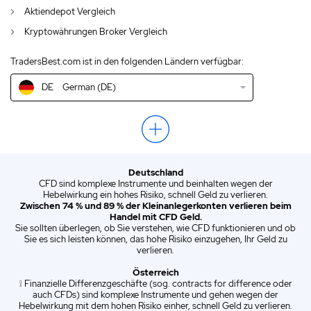
GB
English (UK)
Aktiendepot Vergleich
Kryptowährungen Broker Vergleich
IN
English (IN)
TradersBest.com ist in den folgenden Ländern verfügbar:
NZ
English (NZ)
DE
German (DE)
US
English (US)
EN
English (World)
ZA
English (ZA)
Deutschland
ES
Spanish (ES)
CFD sind komplexe Instrumente und beinhalten wegen der
Hebelwirkung ein hohes Risiko, schnell Geld zu verlieren.
IT
Italian (IT)
Zwischen 74 % und 89 % der Kleinanlegerkonten verlieren beim
Handel mit CFD Geld.
Sie sollten überlegen, ob Sie verstehen, wie CFD funktionieren und ob
Sie es sich leisten können, das hohe Risiko einzugehen, Ihr Geld zu
verlieren.
Österreich
❕ Finanzielle Differenzgeschäfte (sog. contracts for difference oder
auch CFDs) sind komplexe Instrumente und gehen wegen der
Hebelwirkung mit dem hohen Risiko einher, schnell Geld zu verlieren.