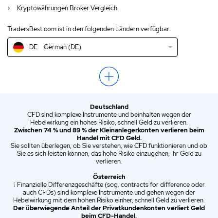
Kryptowährungen Broker Vergleich
IN
English (IN)
TradersBest.com ist in den folgenden Ländern verfügbar:
NZ
English (NZ)
DE
German (DE)
US
English (US)
EN
English (World)
ZA
English (ZA)
Deutschland
ES
Spanish (ES)
CFD sind komplexe Instrumente und beinhalten wegen der
Hebelwirkung ein hohes Risiko, schnell Geld zu verlieren.
IT
Italian (IT)
Zwischen 74 % und 89 % der Kleinanlegerkonten verlieren beim
Handel mit CFD Geld.
Sie sollten überlegen, ob Sie verstehen, wie CFD funktionieren und ob
Sie es sich leisten können, das hohe Risiko einzugehen, Ihr Geld zu
verlieren.
Österreich
❕ Finanzielle Differenzgeschäfte (sog. contracts for difference oder
auch CFDs) sind komplexe Instrumente und gehen wegen der
Hebelwirkung mit dem hohen Risiko einher, schnell Geld zu verlieren.
Der überwiegende Anteil der Privatkundenkonten verliert Geld
beim CFD-Handel.