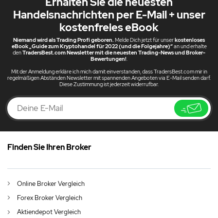
Erhalten Sie die neuesten
Handelsnachrichten per E-Mail + unser
kostenfreies eBook
Niemand wird als Trading Profi geboren.
Melde Dich jetzt für unser
kostenloses
eBook „Guide zum Kryptohandel für 2022 (und die Folgejahre)“
an und erhalte
den
TradersBest.com Newsletter mit die neuesten Trading-News und Broker-
Bewertungen!
.
Mit der Anmeldung erkläre ich mich damit einverstanden, dass TradersBest.com mir in
regelmäßigen Abständen Newsletter mit spannenden Angeboten via E-Mail senden darf.
Diese Zustimmung ist jederzeit widerrufbar.
Finden Sie Ihren Broker
DE
Vegane Aktien erobern die Märkte
AU
English (AU)
Online Broker Vergleich
CA
English (CA)
Forex Broker Vergleich
GB
English (UK)
Aktiendepot Vergleich