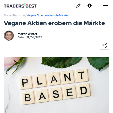
TradersBest.com
/
Vegane Aktien erobern die Märkte
Über Uns
Vegane Aktien erobern die Märkte
Privacy & Cookie Policy
Martin Winter
Datum: 19/04/2022
Kontakt
Pepperstone Erfahrungen
ARMO Broker Erfahrungen
Libertex Erfahrungen
ActivTrades Erfahrungen
Skilling Erfahrungen