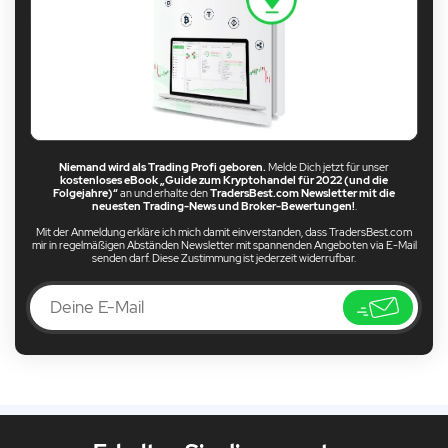
Niemand wird als Trading Profi geboren.
Melde Dich jetzt für unser
kostenloses eBook „Guide zum Kryptohandel für 2022 (und die
Folgejahre)“
an und erhalte den
TradersBest.com Newsletter mit die
neuesten Trading-News und Broker-Bewertungen!
.
Mit der Anmeldung erkläre ich mich damit einverstanden, dass TradersBest.com
mir in regelmäßigen Abständen Newsletter mit spannenden Angeboten via E-Mail
senden darf. Diese Zustimmung ist jederzeit widerrufbar.