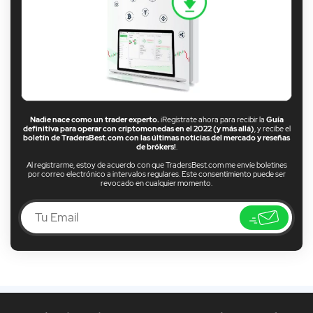
Nadie nace como un trader experto.
¡Regístrate ahora para recibir la
Guía
definitiva para operar con criptomonedas en el 2022 (y más allá)
, y recibe el
boletín de TradersBest.com con las últimas noticias del mercado y reseñas
de brókers!
.
Al registrarme, estoy de acuerdo con que TradersBest.com me envíe boletines
por correo electrónico a intervalos regulares. Este consentimiento puede ser
revocado en cualquier momento.