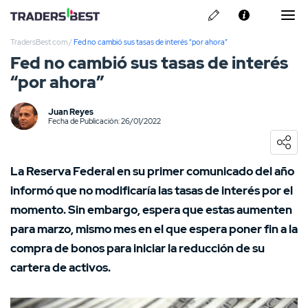
TradersBest.com
/
Fed no cambió sus tasas de interés “por ahora”
Sobre Nosotros
Fed no cambió sus tasas de interés
“por ahora”
Política de Privacidad
Contacto
Juan Reyes
Opiniones sobre IronFX
Fecha de Publicación: 26/01/2022
Opiniones sobre SquaredFinancial
La Reserva Federal en su primer comunicado del año
Opiniones sobre HYCM
informó que no modificaría las tasas de interés por el
momento. Sin embargo, espera que estas aumenten
Opiniones sobre FP-Markets
para marzo, mismo mes en el que espera poner fin a la
compra de bonos para iniciar la reducción de su
Opiniones sobre XTB
cartera de activos.