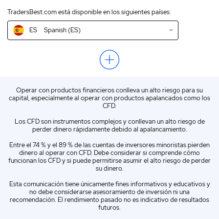
TradersBest.com está disponible en los siguientes países:
IN
English (IN)
ES
Spanish (ES)
NZ
English (NZ)
US
English (US)
EN
English (World)
Operar con productos financieros conlleva un alto riesgo para su
ZA
English (ZA)
capital, especialmente al operar con productos apalancados como los
CFD.
IT
Italian (IT)
Los CFD son instrumentos complejos y conllevan un alto riesgo de
perder dinero rápidamente debido al apalancamiento.
Entre el 74 % y el 89 % de las cuentas de inversores minoristas pierden
dinero al operar con CFD. Debe considerar si comprende cómo
funcionan los CFD y si puede permitirse asumir el alto riesgo de perder
su dinero.
Esta comunicación tiene únicamente fines informativos y educativos y
no debe considerarse asesoramiento de inversión ni una
recomendación. El rendimiento pasado no es indicativo de resultados
futuros.