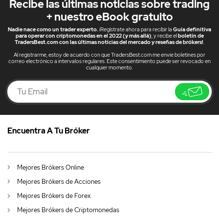
Recibe las últimas noticias sobre trading
+ nuestro eBook gratuito
Nadie nace como un trader experto.
¡Regístrate ahora para recibir la
Guía definitiva
para operar con criptomonedas en el 2022 (y más allá)
, y recibe el
boletín de
TradersBest.com con las últimas noticias del mercado y reseñas de brókers!
.
Al registrarme, estoy de acuerdo con que TradersBest.com me envíe boletines por
correo electrónico a intervalos regulares. Este consentimiento puede ser revocado en
cualquier momento.
Encuentra A Tu Bróker
ES
Fed no cambió sus tasas de interés “por ahora”
DE
German (DE)
Mejores Brókers Online
AU
English (AU)
Mejores Brókers de Acciones
CA
English (CA)
Mejores Brókers de Forex
Mejores Brókers de Criptomonedas
GB
English (UK)