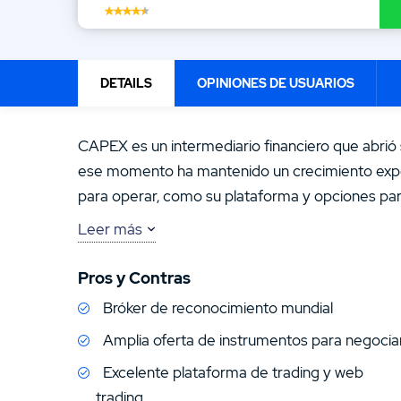
13.
Opiniones sobre T1Markets
15.
Opiniones sobre Plus500
DETAILS
OPINIONES DE USUARIOS
CAPEX es un intermediario financiero que abrió
ese momento ha mantenido un crecimiento expo
para operar, como su plataforma y opciones para
Leer más
Una de las características que diferencia a CAP
usuario por medio de asesorías personalizadas y 
Pros y Contras
considerando este bróker de CFDs para negocia
Bróker de reconocimiento mundial
nuestros expertos financieros, que incluye un an
Amplia oferta de instrumentos para negocia
Ventajas y Desventajas
Excelente plataforma de trading y web
trading