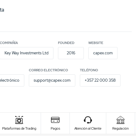
ta
COMPAÑÍA
FOUNDED
WEBSITE
Key Way Investments Ltd
2016
capex.com
CORREO ELECTRÓNICO
TELÉFONO
electrónico
support@capex.com
+357 22 000 358
Plataformas de Trading
Pagos
Atención al Cliente
Regulación