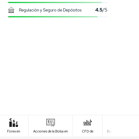
4.5
/5
Regulación y Seguro de Depósitos
0
USER RATING
/5
5 Stars
0%
Forex en
Acciones de la Bolsa en
CFD de
Bonos Financieros e
4 Stars
0%