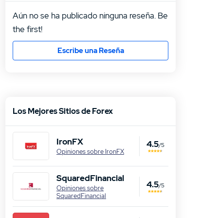
para 
Aún no se ha publicado ninguna reseña. Be
the first!
Escribe una Reseña
Los Mejores Sitios de Forex
IronFX
4.5
/5
Opiniones sobre IronFX
SquaredFinancial
4.5
/5
Opiniones sobre
SquaredFinancial