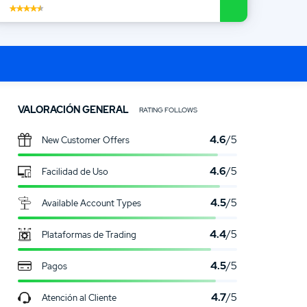
Broker de Activos
VALORACIÓN GENERAL
RATING FOLLOWS
4.6
/5
New Customer Offers
4.6
/5
Facilidad de Uso
4.5
/5
Available Account Types
4.4
/5
Plataformas de Trading
4.5
/5
Pagos
4.7
/5
Atención al Cliente