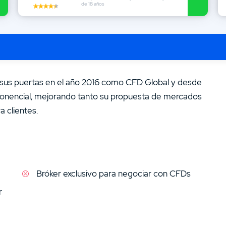
14.
Opiniones sobre CMC Markets
de 18 años
 sus puertas en el año 2016 como CFD Global y desde
nencial, mejorando tanto su propuesta de mercados
 clientes.
EX de la competencia es su filosofía de acompañar al
una academía exclusiva para sus clientes. Si estás
r, a continuación encontrarás
opiniones CAPEX
de
Bróker exclusivo para negociar con CFDs
álisis completo sobre todas las opciones disponibles.
r