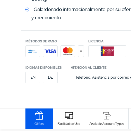
Galardonado internacionalmente por su ofer
y crecimiento
MÉTODOS DE PAGO
LICENCIA
+
IDIOMAS DISPONIBLES
ATENCIÓN AL CLIENTE
EN
DE
Teléfono, Asistencia por correo 
Offers
Facilidad de Uso
Available Account Types
Write Own Review