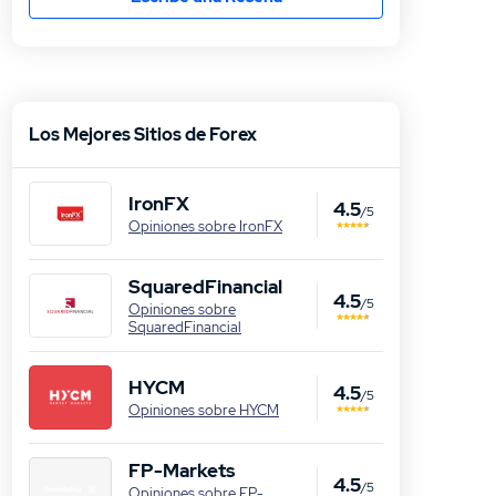
Los Mejores Sitios de Forex
IronFX
4.5
/5
Opiniones sobre IronFX
SquaredFinancial
4.5
/5
Opiniones sobre
SquaredFinancial
HYCM
4.5
/5
Opiniones sobre HYCM
FP-Markets
4.5
/5
Opiniones sobre FP-