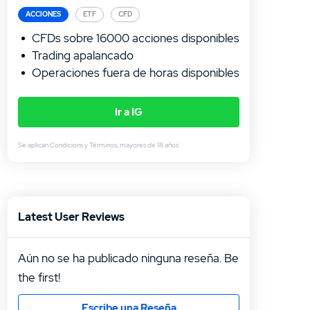
ACCIONES
ETF
CFD
CFDs sobre 16000 acciones disponibles
Trading apalancado
Operaciones fuera de horas disponibles
Ir a IG
Se aplican Condicions y Términos, mayores de 18 años
4.4
4.3
/5
/5
CFDs s
Dispon
activos
Costes
Latest User Reviews
Permit
ETFs e
Puedes
minoris
Aún no se ha publicado ninguna reseña. Be
the first!
Escribe una Reseña