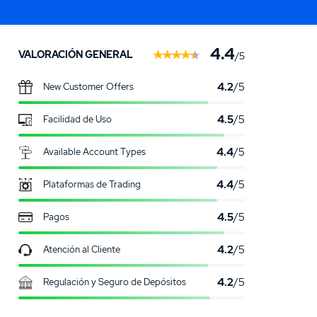
AHORRO
ATOS
Ir a IG
Ir a IG
Broker de Activos
S
4.4
VALORACIÓN GENERAL
/5
4.2
/5
New Customer Offers
4.5
/5
Facilidad de Uso
4.4
/5
Available Account Types
4.4
/5
Plataformas de Trading
4.5
/5
Pagos
4.2
/5
Atención al Cliente
4.2
/5
Regulación y Seguro de Depósitos