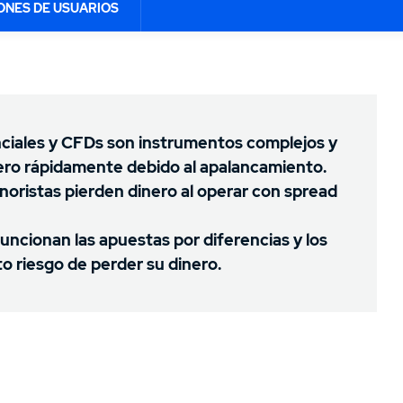
CARGO NACIONAL
PROTECCIÓN DE DATOS
LICENCIA
COSTES DE TRADING
PLANES DE 
MINI CONTR
14.
Opiniones sobre CMC Markets
ONES DE USUARIOS
DISPONIBLE
0.50%
£50,000.00
Desde 0.50%
Sí
No
nciales y CFDs son instrumentos complejos y
nero rápidamente debido al apalancamiento.
noristas pierden dinero al operar con spread
uncionan las apuestas por diferencias y los
to riesgo de perder su dinero.