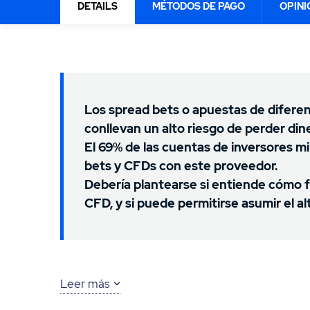
DEPÓSITO MÍNIMO
DEPÓSITO MÍNIMO
13.
Opiniones sobre T1Markets
DETAILS
MÉTODOS DE PAGO
OPINI
-
0.00€
15.
Opiniones sobre Plus500
4.4
4.3
/5
/5
Los spread bets o apuestas de difere
conllevan un alto riesgo de perder di
El 69% de las cuentas de inversores mi
bets y CFDs con este proveedor.
Debería plantearse si entiende cómo f
CFD, y si puede permitirse asumir el al
Leer más