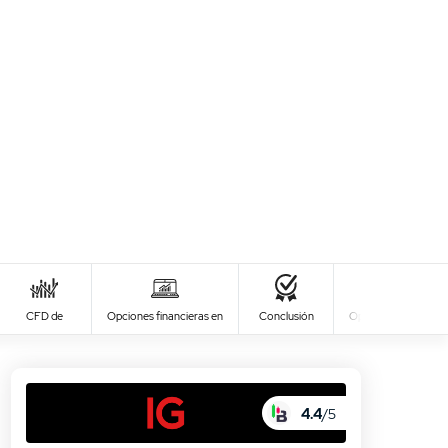
0
USER RATING
/5
ad
Tasa de aprobación
5 Stars
0%
alto
CFD de
Opciones financieras en
Conclusión
Opiniones de Usuari
4 Stars
0%
3 Stars
0%
2 Stars
0%
4.4
/5
1 Star
0%