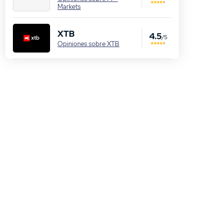
Markets
XTB
4.5
/5
Opiniones sobre XTB