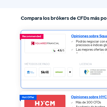
13.
Opiniones sobre T1Markets
Compara los brókers de CFDs más po
Opiniones sobre Squ
Recommended
Podrás negociar con e
preciosos e índices gl
Las mejores ofertas 
4.5
/5
Excelente oportunidad
la cartera
MÉTODOS DE PAGO
LICENCIA
+
Opiniones sobre HY
Hot Offer
Más de 300 CFDs
Academia de trading