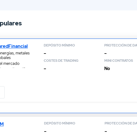
14.
Opiniones sobre Plus500
pulares
aredFinancial
DEPÓSITO MÍNIMO
PROTECCIÓN DE D
–
–
nergías, metales
obales
COSTES DE TRADING
MINI CONTRATOS
del mercado
–
No
 para diversificar
CM
DEPÓSITO MÍNIMO
PROTECCIÓN DE D
–
–