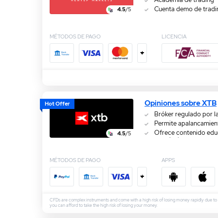
Cuenta demo de tradi
4.5
/5
MÉTODOS DE PAGO
LICENCIA
+
Opiniones sobre XTB
Hot Offer
Bróker regulado por 
Permite apalancamien
Ofrece contenido educ
4.5
/5
por niveles
MÉTODOS DE PAGO
APPS
+
CFDs are complex instruments and come with a high risk of losing money rapidly due t
you can afford to take the high risk of losing your money.