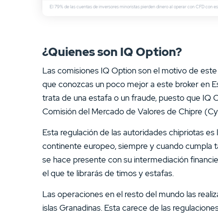
El 79% de las cuentas de inversores minoristas pierden dinero al operar con CFD con est
¿Quienes son IQ Option?
Las comisiones IQ Option son el motivo de este a
que conozcas un poco mejor a este broker en E
trata de una estafa o un fraude, puesto que IQ 
Comisión del Mercado de Valores de Chipre (CySE
Esta regulación de las autoridades chipriotas es 
continente europeo, siempre y cuando cumpla ta
se hace presente con su intermediación financier
el que te librarás de timos y estafas.
Las operaciones en el resto del mundo las realiza 
islas Granadinas. Esta carece de las regulacion