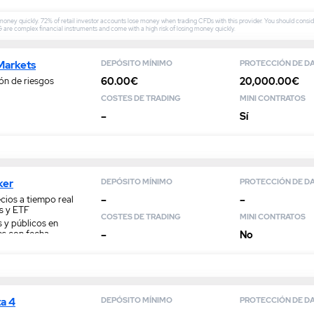
 money quickly. 72% of retail investor accounts lose money when trading CFDs with this provider. You should con
IG are complex financial instruments and come with a high risk of losing money quickly.
Markets
DEPÓSITO MÍNIMO
PROTECCIÓN DE D
60.00€
20,000.00€
ón de riesgos
COSTES DE TRADING
MINI CONTRATOS
–
Sí
ker
DEPÓSITO MÍNIMO
PROTECCIÓN DE D
–
–
cios a tiempo real
s y ETF
COSTES DE TRADING
MINI CONTRATOS
 y públicos en
s con fecha
–
No
disponible
a 4
DEPÓSITO MÍNIMO
PROTECCIÓN DE D