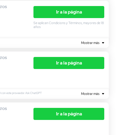
ATOS
Ir a la página
Se aplican Condicions y Términos, mayores de 18
años
Mostrar más
ATOS
Ir a la página
FD con este proveedor. Ask ChatGPT
Mostrar más
ATOS
Ir a la página