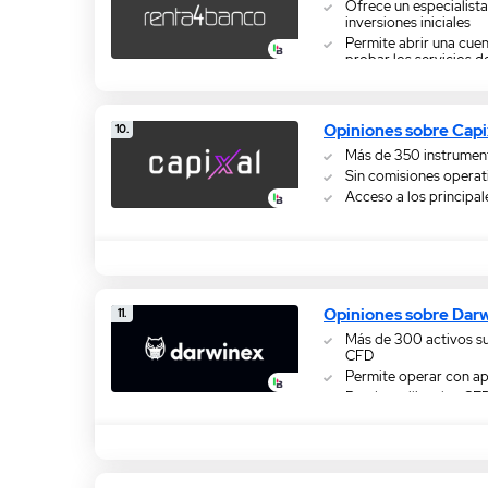
Ofrece un especialista
inversiones iniciales
Permite abrir una cue
probar los servicios d
Ofrece protección a t
hasta EUR 100.000
Opiniones sobre Capi
10.
Más de 350 instrumen
Sin comisiones operat
Acceso a los principa
Opiniones sobre Dar
11.
Más de 300 activos s
CFD
Permite operar con a
Puedes utilizar los C