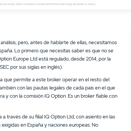
e proveedor. Debe considerar si puede permitirse el alto riesgo de perder su dinero.
nálisis, pero, antes de hablarte de ellas, necesitamos
spaña. Lo primero que necesitas saber es que no se
Option Europe Ltd está regulado, desde 2014, por la
C por sus siglas en inglés).
la que permite a este broker operar en el resto del
mbién con las pautas legales de cada país en el que
a y con la comisión IQ Option. Es un broker fiable con
a través de su filial IQ Option Ltd, con asiento en las
es exigidas en España y naciones europeas. No