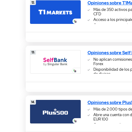
Opiniones sobre T1M
12.
Más de 350 activos p
CFD
Acceso a los principa
Costos representados 
Opiniones sobre Self
13.
No aplican comisiones
Forex
Disponibilidad de los 
de divisas
Spreads competitivos
Opiniones sobre Plu
14.
Más de 2.000 tipos d
Abre una cuenta con 
EUR 100
Cuentas para clientes r
profesionales