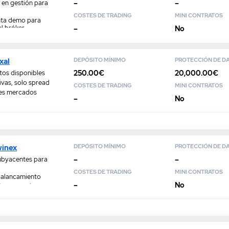
–
–
 en gestión para
COSTES DE TRADING
MINI CONTRATOS
nta demo para
el bróker
–
No
us activos por
xal
DEPÓSITO MÍNIMO
PROTECCIÓN DE D
250.00€
20,000.00€
tos disponibles
ivas, solo spread
COSTES DE TRADING
MINI CONTRATOS
les mercados
–
No
winex
DEPÓSITO MÍNIMO
PROTECCIÓN DE D
–
–
ubyacentes para
COSTES DE TRADING
MINI CONTRATOS
palancamiento
–
No
FD como cobertura