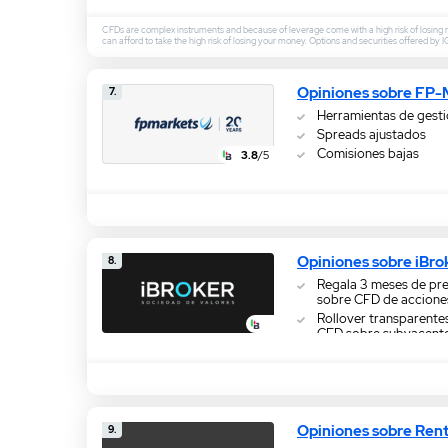
CFDs are complex instruments and because of leverage come with a high risk of losing
can afford to take the high risk of losing your money. Options and securities offered by 
Opiniones sobre FP-
7.
Herramientas de gesti
Spreads ajustados
Comisiones bajas
3.8
/5
Opiniones sobre iBro
8.
Regala 3 meses de pre
sobre CFD de accione
Rollover transparentes
CFD sobre subyacente
establecida
Contenido educativo 
Opiniones sobre Rent
9.