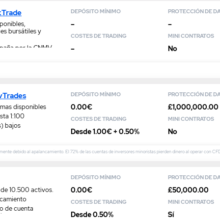
kTrade
DEPÓSITO MÍNIMO
PROTECCIÓN DE D
–
–
ponibles,
es bursátiles y
COSTES DE TRADING
MINI CONTRATOS
spaña por la CNMV
–
No
ta desde USD 1
ivTrades
DEPÓSITO MÍNIMO
PROTECCIÓN DE D
0.00€
£1,000,000.00
imas disponibles
sta 1:100
COSTES DE TRADING
MINI CONTRATOS
s) bajos
Desde 1.00€ + 0.50%
No
amente debido al apalancamiento. El 72% de las cuentas de inversores minoristas pierden dinero al operar con C
DEPÓSITO MÍNIMO
PROTECCIÓN DE D
0.00€
£50,000.00
 de 10.500 activos.
ancamiento
COSTES DE TRADING
MINI CONTRATOS
so de cuenta
Desde 0.50%
Sí
l.