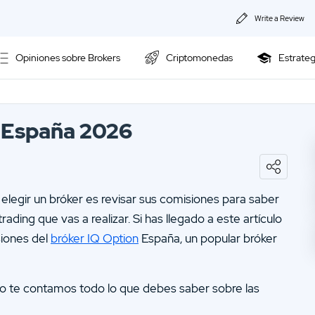
Write a Review
Sobre 
Opiniones sobre Brokers
Criptomonedas
Estrateg
Polític
Opiniones sobre IronFX
Conta
 España 2026
Opiniones sobre
02.
Opiniones sobre HYCM
SquaredFinancial
04.
Opiniones sobre XTB
Opiniones sobre HYCM
elegir un bróker es revisar sus comisiones para saber
06.
Opiniones sobre ActivTrades
Opiniones sobre FP-
Markets
ading que vas a realizar. Si has llegado a este artículo
08.
Opiniones sobre Capixal
siones del
bróker IQ Option
España, un popular bróker
Opiniones sobre XTB
10.
Opiniones sobre BBVA Trader
culo te contamos todo lo que debes saber sobre las
12.
Opiniones sobre Darwinex