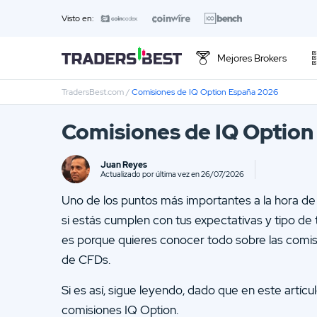
Visto en:
Mejores Brokers
TradersBest.com
/
Comisiones de IQ Option España 2026
Los 10 Mejores Operadores
Comisiones de IQ Option
01.
Opiniones sobre Trade Republic
Juan Reyes
03.
Opiniones sobre IQ Option
Actualizado por última vez en 26/07/2026
Uno de los puntos más importantes a la hora de 
05.
Opiniones sobre IG
si estás cumplen con tus expectativas y tipo de tr
07.
Opiniones sobre Renta 4
es porque quieres conocer todo sobre las comi
de CFDs.
09.
Opiniones sobre ING.es
Si es así, sigue leyendo, dado que en este artí
11.
Opiniones sobre Bankinter
comisiones IQ Option.