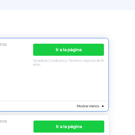
Broker de Activos
ATOS
Ir a la página
Se aplican Condicions y Términos, mayores de 18
años
Mostrar menos
ATOS
Ir a la página