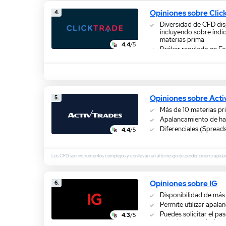
Opiniones sobre Clic
4.
Diversidad de CFD dis
incluyendo sobre índic
materias prima
4.4
/5
Bróker regulado en E
Puedes abrir una cuen
Opiniones sobre Act
5.
Más de 10 materias pr
Apalancamiento de ha
Diferenciales (Spread
4.4
/5
Los CFD son instrumentos complejos y conllevan un alto riesgo de perder dinero rápid
Opiniones sobre IG
6.
Disponibilidad de más
Permite utilizar apal
Puedes solicitar el pa
4.3
/5
minorista a profesiona