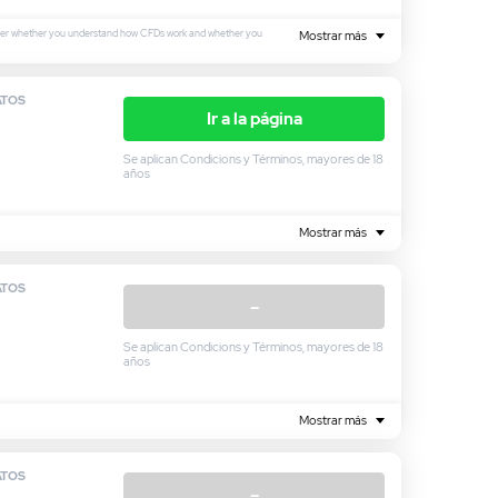
sider whether you understand how CFDs work and whether you
Mostrar más
ATOS
Ir a la página
Se aplican Condicions y Términos, mayores de 18
años
Mostrar más
ATOS
–
Se aplican Condicions y Términos, mayores de 18
años
Mostrar más
ATOS
–