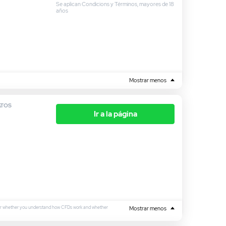
Se aplican Condicions y Términos, mayores de 18
años
Mostrar menos
ATOS
Ir a la página
ider whether you understand how CFDs work and whether
Mostrar menos