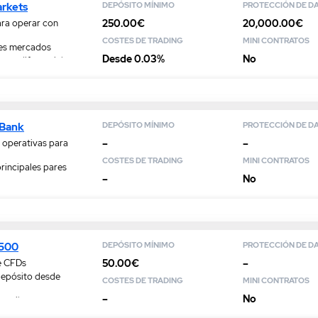
arkets
DEPÓSITO MÍNIMO
PROTECCIÓN DE D
250.00€
20,000.00€
ara operar con
COSTES DE TRADING
MINI CONTRATOS
les mercados
Desde 0.03%
No
por diferenciales
 Bank
DEPÓSITO MÍNIMO
PROTECCIÓN DE D
–
–
 operativas para
COSTES DE TRADING
MINI CONTRATOS
principales pares
–
No
 para Forex
s500
DEPÓSITO MÍNIMO
PROTECCIÓN DE D
50.00€
–
e CFDs
depósito desde
COSTES DE TRADING
MINI CONTRATOS
–
No
etail y