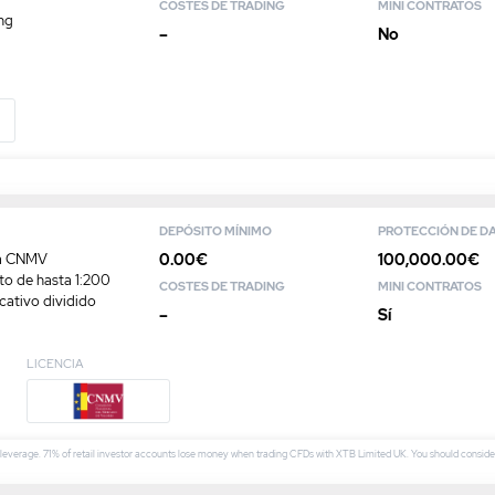
COSTES DE TRADING
MINI CONTRATOS
ng
–
No
DEPÓSITO MÍNIMO
PROTECCIÓN DE D
0.00€
100,000.00€
la CNMV
to de hasta 1:200
COSTES DE TRADING
MINI CONTRATOS
ativo dividido
–
Sí
LICENCIA
o leverage. 71% of retail investor accounts lose money when trading CFDs with XTB Limited UK. You should cons