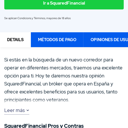
Ir a SquaredFinancial
Se aplican Condicions y Términos, mayores de 18 años
DETAILS
MÉTODOS DE PAGO
OPINIONES DE US
4.5
/5
Si estás en la búsqueda de un nuevo corredor para
operar en diferentes mercados, traemos una excelente
DEPÓSITO MÍNIMO
PROTECCIÓN DE DATOS
-
-
opción para ti. Hoy te daremos nuestra opinión
SquaredFinancial, un bróker que opera en España y
COSTES DE TRADING
MINI CONTRATOS
-
No
ofrece excelentes beneficios para sus usuarios, tanto
principiantes como veteranos.
Ir a SquaredFinancial
Leer más
Te explicaremos cuáles son las principales ventajas de
este corredor, que tipos de cuentas están disponibles
SquaredFinancial Pros y Contras