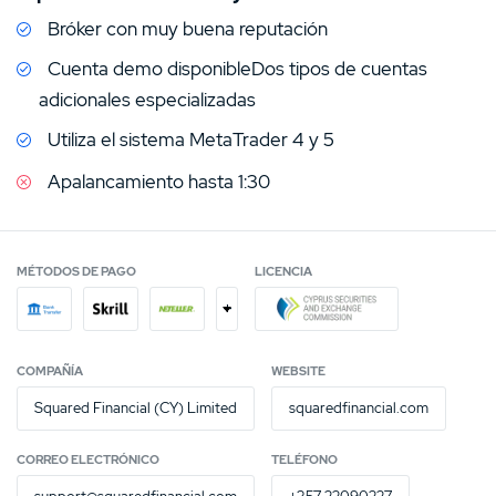
para abrir, de cuanto es el depósito mínimo, los
Bróker con muy buena reputación
métodos de pagos disponibles para operar, así como
también estaremos haciendo énfasis en temas más
Cuenta demo disponibleDos tipos de cuentas
técnicos como el número de pares disponibles para
adicionales especializadas
invertir, los spreads, y el monto máximo de
Utiliza el sistema MetaTrader 4 y 5
apalancamiento.
Apalancamiento hasta 1:30
A continuación te indicamos las ventajas y desventajas
de SquaredFinancial.
MÉTODOS DE PAGO
LICENCIA
+
COMPAÑÍA
WEBSITE
Squared Financial (CY) Limited
squaredfinancial.com
CORREO ELECTRÓNICO
TELÉFONO