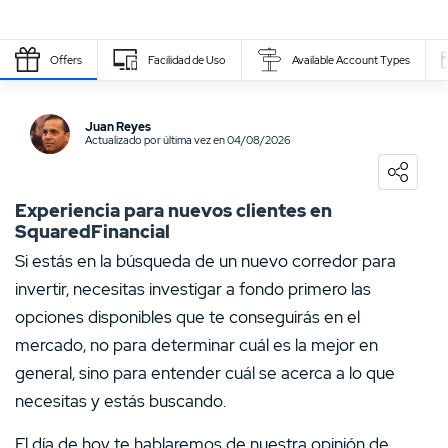
Payment Provider
La seguridad
Offers
Facilidad de Uso
Available Account Types
muy alta
Write Own Review
alta
Juan Reyes
alta
Actualizado por última vez en 04/08/2026
0
USER RATING
/5
alta
5 Stars
0%
Experiencia para nuevos clientes en
alta
SquaredFinancial
4 Stars
0%
Si estás en la búsqueda de un nuevo corredor para
3 Stars
0%
invertir, necesitas investigar a fondo primero las
2 Stars
0%
opciones disponibles que te conseguirás en el
mercado, no para determinar cuál es la mejor en
1 Star
0%
general, sino para entender cuál se acerca a lo que
necesitas y estás buscando.
El día de hoy te hablaremos de nuestra opinión de