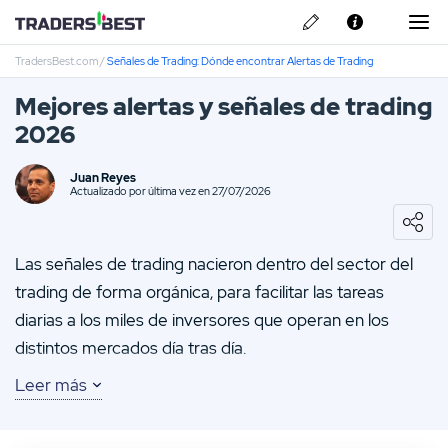
TradersBest.com
/
Señales de Trading: Dónde encontrar Alertas de Trading
Sobre Nosotros
Mejores alertas y señales de trading
Política de Privacidad
2026
Contacto
Opiniones sobre IronFX
Juan Reyes
Actualizado por última vez en 27/07/2026
Opiniones sobre SquaredFinancial
Las señales de trading nacieron dentro del sector del
Opiniones sobre HYCM
trading de forma orgánica, para facilitar las tareas
diarias a los miles de inversores que operan en los
Opiniones sobre FP-Markets
distintos mercados día tras día.
Opiniones sobre XTB
Leer más
Es gracias a las señales trading que muchos pueden
ahorrarse, quizá la tarea más compleja de todas, el
análisis técnico para pescar oportunidades de en cuál