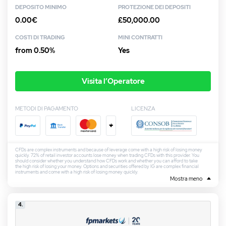
DEPOSITO MINIMO
PROTEZIONE DEI DEPOSITI
0.00€
£50,000.00
COSTI DI TRADING
MINI CONTRATTI
from 0.50%
Yes
Visita l’Operatore
METODI DI PAGAMENTO
LICENZA
+
CFDs are complex instruments and because of leverage come with a high risk of losing money
quickly. 72% of retail investor accounts lose money when trading CFDs with this provider. You
should consider whether you understand how CFDs work and whether you can afford to take
the high risk of losing your money. Options and securities offered by IG are complex financial
instruments and come with a high risk of losing money quickly.
Mostra meno
4.