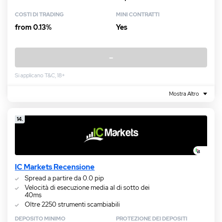
COSTI DI TRADING
MINI CONTRATTI
from 0.13%
Yes
–
Si applicano T&C, 18+
Mostra Altro
14.
IC Markets Recensione
Spread a partire da 0.0 pip
Velocità di esecuzione media al di sotto dei
40ms
Oltre 2250 strumenti scambiabili
DEPOSITO MINIMO
PROTEZIONE DEI DEPOSITI