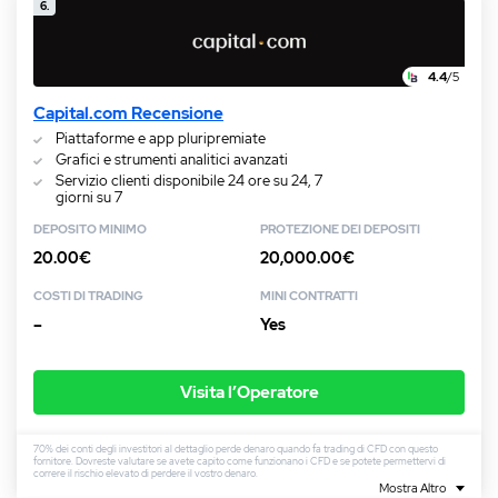
6.
4.4
/5
Capital.com Recensione
Piattaforme e app pluripremiate
Grafici e strumenti analitici avanzati
Servizio clienti disponibile 24 ore su 24, 7
giorni su 7
DEPOSITO MINIMO
PROTEZIONE DEI DEPOSITI
20.00€
20,000.00€
COSTI DI TRADING
MINI CONTRATTI
–
Yes
Visita l’Operatore
70% dei conti degli investitori al dettaglio perde denaro quando fa trading di CFD con questo
fornitore. Dovreste valutare se avete capito come funzionano i CFD e se potete permettervi di
correre il rischio elevato di perdere il vostro denaro.
Mostra Altro