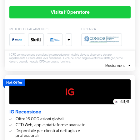
Visita l’Operatore
METODI DI PAGAMENTO
LICENZA
+
I CFD sono strumenti complessi e comportano un rischio elevato di perdere denaro
rapidamente a causa della leva finanziaria. Il 72% dei conti degli investitori al dettaglio perde
denaro quando negozia CFD con questo fornitore.
Mostra meno
Hot Offer
4.5
/5
IG Recensione
Oltre 16.000 azioni globali
CFD Web, app e piattaforme avanzate
Disponibile per clienti al dettaglio e
professionali