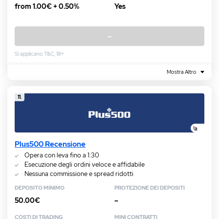
from 1.00€ + 0.50%
Yes
–
Si applicano T&C, 18+
Mostra Altro
11.
Plus500 Recensione
Opera con leva fino a 1:30
Esecuzione degli ordini veloce e affidabile
Nessuna commissione e spread ridotti
DEPOSITO MINIMO
PROTEZIONE DEI DEPOSITI
50.00€
–
COSTI DI TRADING
MINI CONTRATTI