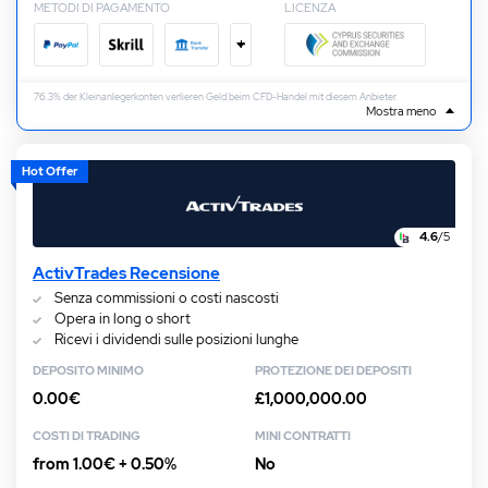
METODI DI PAGAMENTO
LICENZA
+
76.3% der Kleinanlegerkonten verlieren Geld beim CFD-Handel mit diesem Anbieter.
Mostra meno
Hot Offer
4.6
/5
ActivTrades Recensione
Senza commissioni o costi nascosti
Opera in long o short
Ricevi i dividendi sulle posizioni lunghe
DEPOSITO MINIMO
PROTEZIONE DEI DEPOSITI
0.00€
£1,000,000.00
COSTI DI TRADING
MINI CONTRATTI
from 1.00€ + 0.50%
No