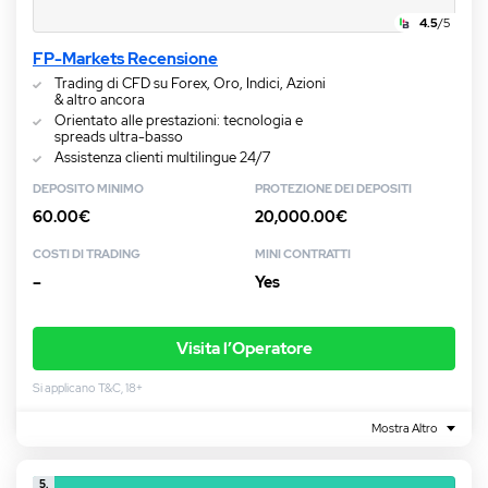
4.5
/5
FP-Markets Recensione
Trading di CFD su Forex, Oro, Indici, Azioni
& altro ancora
Orientato alle prestazioni: tecnologia e
spreads ultra-basso
Assistenza clienti multilingue 24/7
DEPOSITO MINIMO
PROTEZIONE DEI DEPOSITI
60.00€
20,000.00€
COSTI DI TRADING
MINI CONTRATTI
–
Yes
Visita l’Operatore
Si applicano T&C, 18+
Mostra Altro
5.