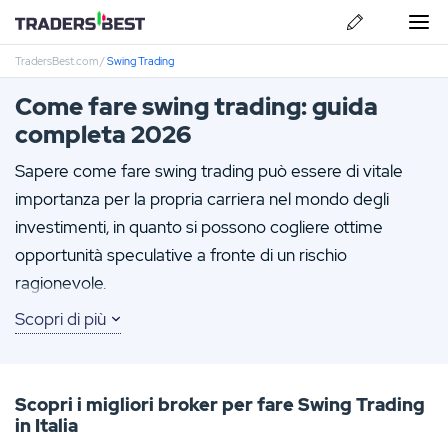
TradersBest.com
/
Swing Trading
Come fare swing trading: guida
completa 2026
Sapere come fare swing trading può essere di vitale
Pepperstone Recensione
importanza per la propria carriera nel mondo degli
ActivTrades Recensione
investimenti, in quanto si possono cogliere ottime
opportunità speculative a fronte di un rischio
IG Recensione
ragionevole.
Scopri di più
FP-Markets Recensione
Difatti, con lo swing trading è possibile approfittare di
piccoli o grandi movimenti di prezzi nel breve e medio
Skilling Recensione
termine svolgendo le adeguate analisi tecniche e
Scopri i migliori broker per fare Swing Trading
monitorando in modo attivo le news di settore.
in Italia