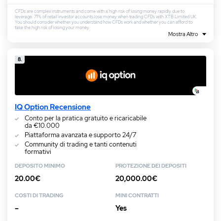
CFDs are complex instruments and come with a high risk of losing money rapidly due to
leverage. 71% of retail investor accounts lose money when trading CFDs with XTB Limited UK.
You should consider whether you understand how CFDs work and whether you can afford to
take the high risk of losing your money.
Mostra Altro
8.
IQ Option Recensione
Conto per la pratica gratuito e ricaricabile
da €10.000
Piattaforma avanzata e supporto 24/7
Community di trading e tanti contenuti
formativi
DEPOSITO MINIMO
PROTEZIONE DEI DEPOSITI
20.00€
20,000.00€
COSTI DI TRADING
MINI CONTRATTI
–
Yes