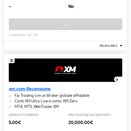
–
No
–
Si applicano T&C, 18+
Mostra Altro
12.
xm.com Recensione
Fai Trading con un Broker globale affidabile
Conti XM Ultra Low e conto XM Zero
MT4, MT5, WebTrader XM
DEPOSITO MINIMO
PROTEZIONE DEI DEPOSITI
5.00€
20,000.00€