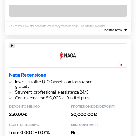
–
75% of retail investor accounts lose money when trading CFDs with this provider.
Mostra Altro
9.
Naga Recensione
Investi su oltre 1,000 asset, con formazione
gratuita
Strumenti professionali e assistenza 24/5
Conto demo con $10,000 di fondi di prova
DEPOSITO MINIMO
PROTEZIONE DEI DEPOSITI
250.00€
20,000.00€
COSTI DI TRADING
MINI CONTRATTI
from 0.00€ + 0.01%
No